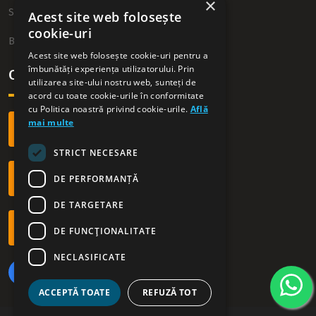
×
Sitemap
Acest site web folosește
cookie-uri
Blog
Acest site web folosește cookie-uri pentru a
îmbunătăți experiența utilizatorului. Prin
Contact
utilizarea site-ului nostru web, sunteți de
acord cu toate cookie-urile în conformitate
cu Politica noastră privind cookie-urile.
Află
mai multe
+40 749 54 09 54
STRICT NECESARE
DE PERFORMANȚĂ
office@westrentacar.ro
DE TARGETARE
Orar: L - D | 09.00 - 21.00
DE FUNCŢIONALITATE
NECLASIFICATE
ACCEPTĂ TOATE
REFUZĂ TOT