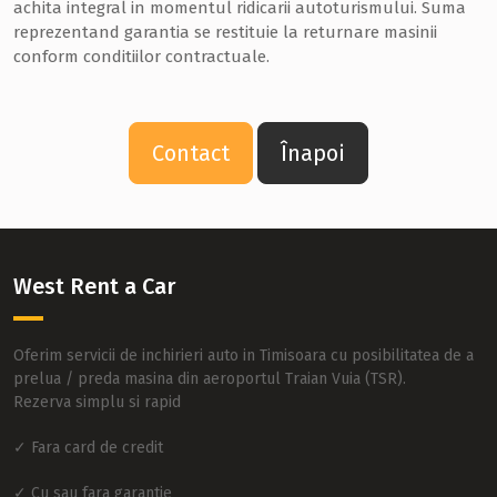
achita integral in momentul ridicarii autoturismului. Suma
reprezentand garantia se restituie la returnare masinii
conform conditiilor contractuale.
Contact
Înapoi
West Rent a Car
Oferim servicii de inchirieri auto in Timisoara cu posibilitatea de a
prelua / preda masina din aeroportul Traian Vuia (TSR).
Rezerva simplu si rapid
✓ Fara card de credit
✓ Cu sau fara garantie