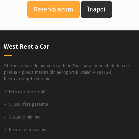
Rezervă acum
Înapoi
West Rent a Car
Oferim servicii de inchirieri auto in Timisoara cu posibilitatea de a
prelua / preda masina din aeroportul Traian Vuia (TSR).
Rezerva simplu si rapid
✓ Fara card de credit
✓ Cu sau fara garantie
✓ Garantie minima
✓ Rezerva fara avans