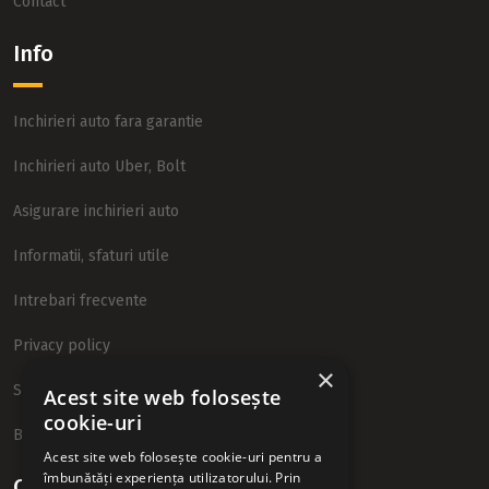
Contact
Info
Inchirieri auto fara garantie
Inchirieri auto Uber, Bolt
Asigurare inchirieri auto
Informatii, sfaturi utile
Intrebari frecvente
Privacy policy
×
Sitemap
Acest site web folosește
cookie-uri
Blog
Acest site web folosește cookie-uri pentru a
îmbunătăți experiența utilizatorului. Prin
Contact