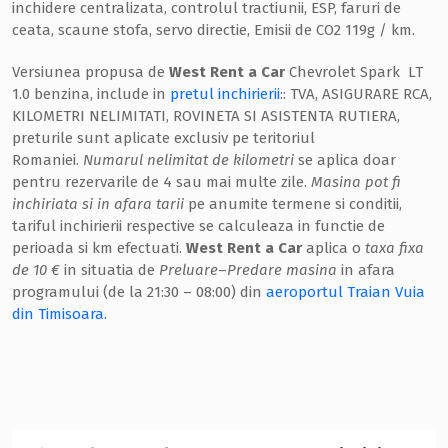
inchidere centralizata, controlul tractiunii, ESP, faruri de
ceata, scaune stofa, servo directie, Emisii de CO2 119g / km.
Versiunea propusa de
West Rent a Car
Chevrolet Spark LT
1.0 benzina, include in
pretul inchirierii
:: TVA, ASIGURARE RCA,
KILOMETRI NELIMITATI, ROVINETA SI ASISTENTA RUTIERA,
preturile sunt aplicate exclusiv pe teritoriul
Romaniei.
Numarul nelimitat de kilometri
se aplica doar
pentru rezervarile de 4 sau mai multe zile.
Masina pot fi
inchiriata si in afara tarii
pe anumite termene si conditii,
tariful inchirierii respective se calculeaza in functie de
perioada si km efectuati.
West Rent a Car
aplica o
taxa fixa
de 10 €
in situatia de
Preluare
–
Predare masina
in afara
programului (de la 21:30 – 08:00) din
aeroportul Traian Vuia
din Timisoara.