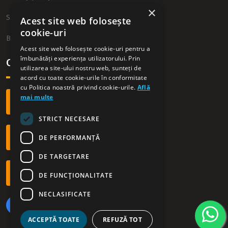
×
Sitemap
Acest site web folosește
cookie-uri
Blog
Acest site web folosește cookie-uri pentru a
îmbunătăți experiența utilizatorului. Prin
Contact
utilizarea site-ului nostru web, sunteți de
acord cu toate cookie-urile în conformitate
cu Politica noastră privind cookie-urile.
Află
mai multe
+40 749 54 09 54
STRICT NECESARE
office@westrentacar.ro
DE PERFORMANȚĂ
DE TARGETARE
Orar: L - D | 09.00 - 21.00
DE FUNCŢIONALITATE
NECLASIFICATE
ACCEPTĂ TOATE
REFUZĂ TOT