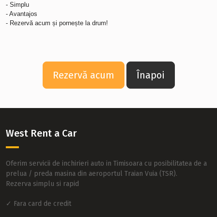
- Simplu
- Avantajos
- Rezervă acum și pornește la drum!
Rezervă acum
Înapoi
West Rent a Car
Oferim servicii de inchirieri auto in Timisoara cu posibilitatea de a
prelua / preda masina din aeroportul Traian Vuia (TSR).
Rezerva simplu si rapid
✓ Fara card de credit