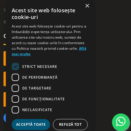
×
Acest site web folosește
Sitemap
cookie-uri
Blog
Acest site web folosește cookie-uri pentru a
îmbunătăți experiența utilizatorului. Prin
Contact
utilizarea site-ului nostru web, sunteți de
acord cu toate cookie-urile în conformitate
cu Politica noastră privind cookie-urile.
Află
mai multe
+40 749 54 09 54
STRICT NECESARE
DE PERFORMANȚĂ
office@westrentacar.ro
DE TARGETARE
DE FUNCŢIONALITATE
Orar: L - D | 09.00 - 21.00
NECLASIFICATE
ACCEPTĂ TOATE
REFUZĂ TOT