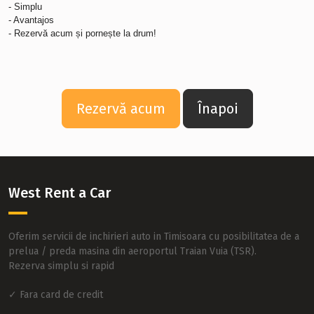
- Simplu
- Avantajos
- Rezervă acum și pornește la drum!
Rezervă acum
Înapoi
West Rent a Car
Oferim servicii de inchirieri auto in Timisoara cu posibilitatea de a
prelua / preda masina din aeroportul Traian Vuia (TSR).
Rezerva simplu si rapid
✓ Fara card de credit