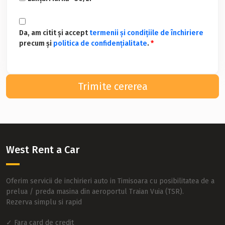
Da, am citit și accept
termenii și condițiile de închiriere
precum și
politica de confidențialitate
.
*
Trimite cererea
West Rent a Car
Oferim servicii de inchirieri auto in Timisoara cu posibilitatea de a
prelua / preda masina din aeroportul Traian Vuia (TSR).
Rezerva simplu si rapid
✓ Fara card de credit