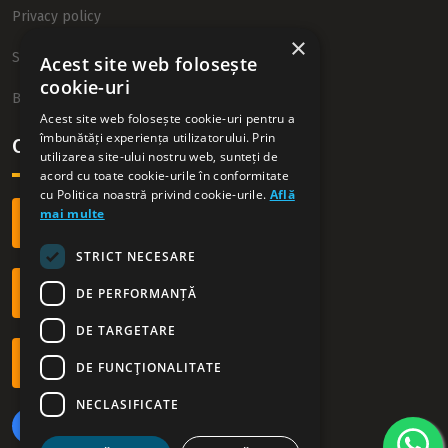
Privacy policy
×
Sitemap
Acest site web folosește
cookie-uri
Blog
Acest site web folosește cookie-uri pentru a
îmbunătăți experiența utilizatorului. Prin
Contact
utilizarea site-ului nostru web, sunteți de
acord cu toate cookie-urile în conformitate
cu Politica noastră privind cookie-urile.
Află
mai multe
+40 749 54 09 54
STRICT NECESARE
DE PERFORMANȚĂ
office@westrentacar.ro
DE TARGETARE
Orar: L - D | 09.00 - 21.00
DE FUNCŢIONALITATE
NECLASIFICATE