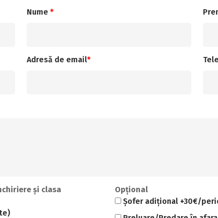
Nume
*
Pr
Adresă de email
*
Tel
nchiriere și clasa
Opțional
Șofer adițional +30€/per
te)
Preluare/Predare în afara