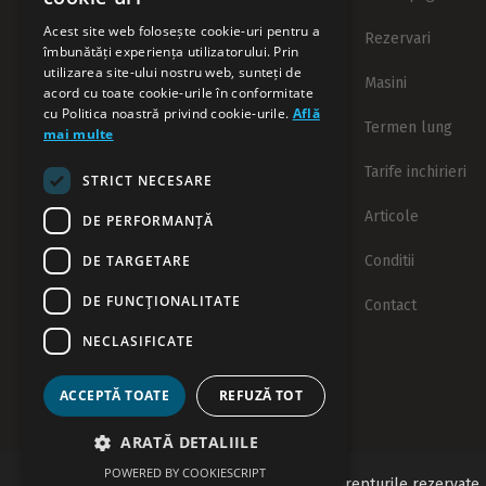
auto in Timisoara cu
Acest site web folosește cookie-uri pentru a
Rezervari
posibilitatea de a prelua /
îmbunătăți experiența utilizatorului. Prin
preda masina din aeroportul
utilizarea site-ului nostru web, sunteți de
Masini
Traian Vuia (TSR).
acord cu toate cookie-urile în conformitate
Rezerva simplu si rapid
cu Politica noastră privind cookie-urile.
Află
Termen lung
mai multe
✓ Fara card de credit
Tarife inchirieri
STRICT NECESARE
✓ Cu sau fara garantie
Articole
DE PERFORMANȚĂ
✓ Garantie minima
DE TARGETARE
Conditii
✓ Rezerva fara avans
DE FUNCŢIONALITATE
Contact
✓ Servicii de calitate
NECLASIFICATE
✓ 98% Clienti multumiti
ACCEPTĂ TOATE
REFUZĂ TOT
ARATĂ DETALIILE
POWERED BY COOKIESCRIPT
© 2026 West Rent a Car. Toate drepturile rezervate.