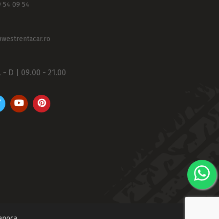
 54 09 54
@westrentacar.ro
L - D | 09.00 - 21.00
Napoca