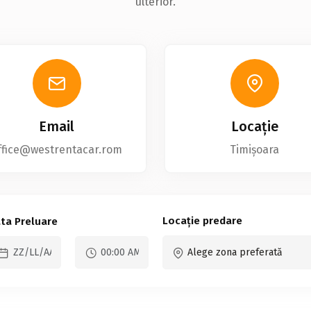
ulterior.
Email
Locație
ffice@westrentacar.rom
Timișoara
Locație predare
ta Preluare