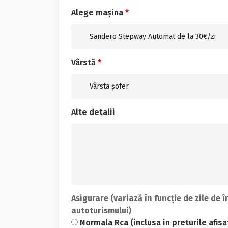
Alege mașina
*
Vârstă
*
Alte detalii
Asigurare (variază în funcție de zile de î
autoturismului)
Normala Rca (inclusa in preturile afisa