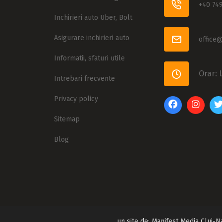
+40 749
Inchirieri auto Uber, Bolt
Asigurare inchirieri auto
office
Informatii, sfaturi utile
Orar: 
Intrebari frecvente
Privacy policy
Sitemap
Blog
un site de:
Manifest Media Cluj-