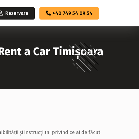
Rezervare
+40 749 54 09 54
 Rent a Car Timișoara
ității și instrucțiuni privind ce ai de făcut