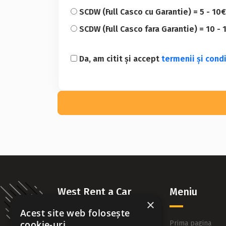
SCDW (Full Casco cu Garantie) = 5 - 10€
SCDW (Full Casco fara Garantie) = 10 - 
Da, am citit și accept
termenii și condi
West Rent a Car
Meniu
×
Acest site web folosește
cookie-uri
Oferim servicii de inchirieri
Prima pagina