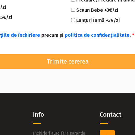
/zi
Scaun Bebe +3€/zi
15€/zi
Lanțuri Iarnă +3€/zi
țiile de închiriere
precum și
politica de confidențialitate
.
*
Trimite cererea
Info
Contact
Inchirieri auto fara garantie