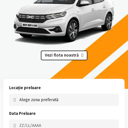
Vezi flota noastră
Locație preluare
Data Preluare