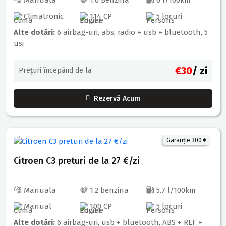
Climatronic
114 CP
5 locuri
Alte dotări:
6 airbag-uri, abs, radio + usb + bluetooth, 5
usi
€30
/ zi
Prețuri începând de la:
Rezervă Acum
Garanție 300 €
Citroen C3 preturi de la 27 €/zi
Manuala
1.2 benzina
5.7 l/100km
Manual
100 CP
5 locuri
Alte dotări:
6 airbag-uri, usb + bluetooth, ABS + REF +