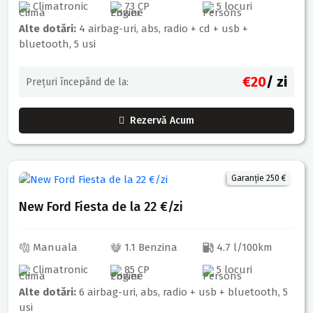
Climatronic
73 CP
5 locuri
Alte dotări:
4 airbag-uri, abs, radio + cd + usb +
bluetooth, 5 usi
€20
/ zi
Prețuri începând de la:
Rezervă Acum
Garanție 250 €
New Ford Fiesta de la 22 €/zi
Manuala
1.1 Benzina
4.7 l/100km
Climatronic
85 CP
5 locuri
Alte dotări:
6 airbag-uri, abs, radio + usb + bluetooth, 5
usi