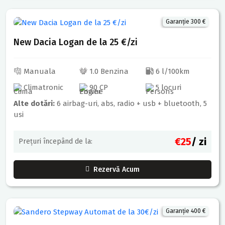
Garanție 300 €
New Dacia Logan de la 25 €/zi
Manuala
1.0 Benzina
6 l/100km
Climatronic
90 CP
5 locuri
Alte dotări:
6 airbag-uri, abs, radio + usb + bluetooth, 5
usi
€25
/ zi
Prețuri începând de la:
Rezervă Acum
Garanție 400 €