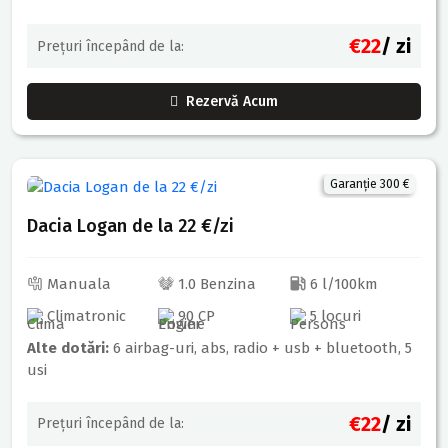
€22
/ zi
Prețuri începând de la:
Rezervă Acum
Garanție 300 €
Dacia Logan de la 22 €/zi
Manuala
1.0 Benzina
6 l/100km
Climatronic
90 CP
5 locuri
Alte dotări:
6 airbag-uri, abs, radio + usb + bluetooth, 5
usi
€22
/ zi
Prețuri începând de la: