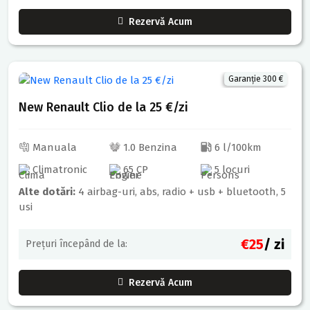
Rezervă Acum
Garanție 300 €
New Renault Clio de la 25 €/zi
Manuala
1.0 Benzina
6 l/100km
Climatronic
65 CP
5 locuri
Alte dotări:
4 airbag-uri, abs, radio + usb + bluetooth, 5
usi
€25
/ zi
Prețuri începând de la:
Rezervă Acum