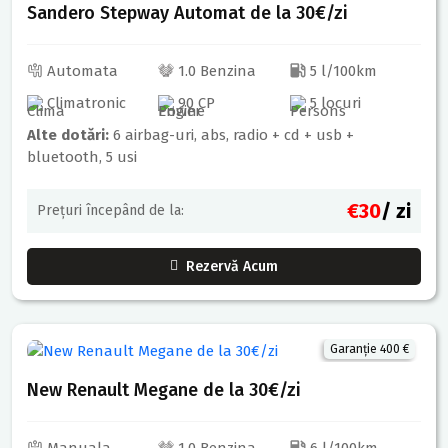
Sandero Stepway Automat de la 30€/zi
Automata
1.0 Benzina
5 l/100km
Climatronic
90 CP
5 locuri
Alte dotări:
6 airbag-uri, abs, radio + cd + usb +
bluetooth, 5 usi
€30
/ zi
Prețuri începând de la:
Rezervă Acum
Garanție 400 €
New Renault Megane de la 30€/zi
Manuala
1.0 Benzina
6 l/100km