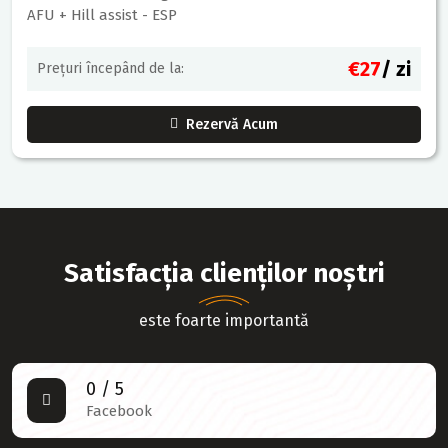
AFU + Hill assist - ESP
€27
/ zi
Prețuri începând de la:
Rezervă Acum
Satisfacția clienților noștri
este foarte importantă
0
/ 5
Facebook