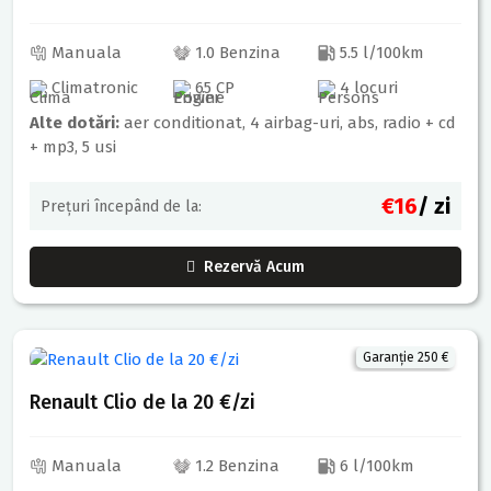
Manuala
1.0 Benzina
5.5 l/100km
Climatronic
65 CP
4 locuri
Alte dotări:
aer conditionat, 4 airbag-uri, abs, radio + cd
+ mp3, 5 usi
€16
/ zi
Prețuri începând de la:
Rezervă Acum
Garanție 250 €
Renault Clio de la 20 €/zi
Manuala
1.2 Benzina
6 l/100km